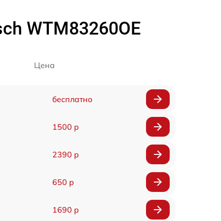
osch WTM83260OE
Цена
бесплатно
1500 р
2390 р
650 р
1690 р