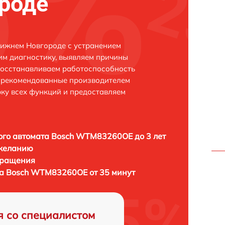
роде
ижнем Новгороде с устранением
м диагностику, выявляем причины
восстанавливаем работоспособность
и рекомендованные производителем
рку всех функций и предоставляем
го автомата Bosch WTM83260OE до 3 лет
 желанию
бращения
а Bosch WTM83260OE от 35 минут
я со специалистом