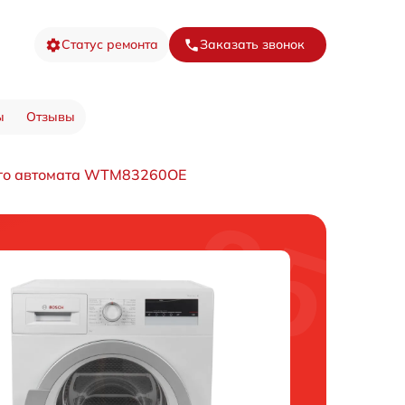
Статус ремонта
Заказать звонок
ы
Отзывы
го автомата WTM83260OE