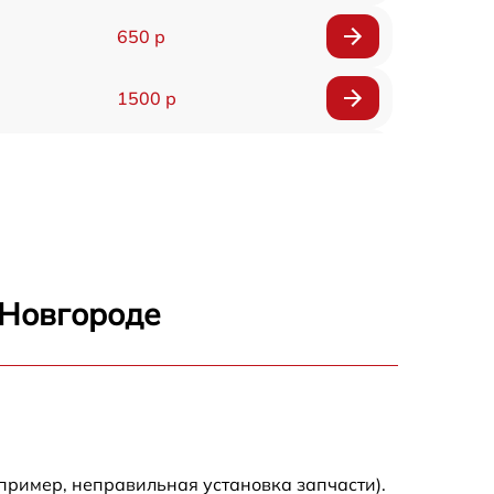
650 р
1500 р
790 р
900 р
1590 р
 Новгороде
1300 р
200 р
1590 р
пример, неправильная установка запчасти).