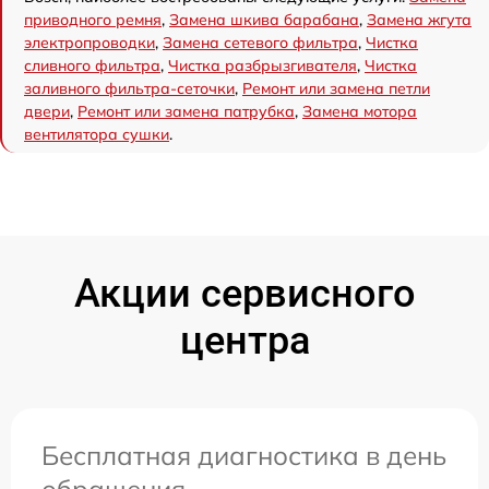
приводного ремня
,
Замена шкива барабана
,
Замена жгута
электропроводки
,
Замена сетевого фильтра
,
Чистка
сливного фильтра
,
Чистка разбрызгивателя
,
Чистка
заливного фильтра-сеточки
,
Ремонт или замена петли
двери
,
Ремонт или замена патрубка
,
Замена мотора
вентилятора сушки
.
Акции сервисного
центра
Бесплатная диагностика в день
обращения