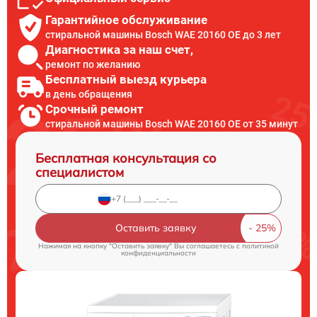
Гарантийное обслуживание
стиральной машины Bosch WAE 20160 OE до 3 лет
Диагностика за наш счет,
ремонт по желанию
Бесплатный выезд курьера
в день обращения
Срочный ремонт
стиральной машины Bosch WAE 20160 OE от 35 минут
Бесплатная консультация со
специалистом
Оставить заявку
Нажимая на кнопку "Оставить заявку" Вы соглашаетесь c
политикой
конфиденциальности