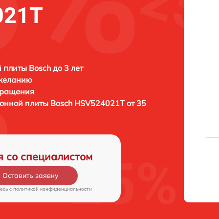
021T
 плиты Bosch до 3 лет
 желанию
бращения
хонной плиты
Bosch HSV524021T от 35
я со специалистом
Оставить заявку
есь c
политикой конфиденциальности