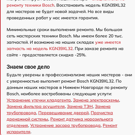
ремонту техники Bosch
. Восстановить модель KGN39XL32
для мастеров не будет новой задачей. На все виды
проведенных работ у нас имеется гарантия.
Минимальные сроки выполнения ремонта. Мы большая
сеть мастерских техники Bosch. Мы имеем более 20 тыс.
запчастей. И возможно на наших складах
уже имеется
запчасть на модель KGN39XL32
. При заказе ремонта на
сайте - предоставляется скидка -25%.
Знаем свое дело
Будьте уверены в профессионализме наших мастеров - они
с уверенностью выполнят ремонт Bosch KGN39XL32. По
данным наших мастеров в Нижнем Новгороде по ремонту
Bosch, наиболее востребованы следующие услуги:
Устранение утечки хладагента
,
Замена электросхемы
,
Замена фильтра осушителя
,
Замена ТЭН
,
Замена
трубопровода
,
Перевешивание дверей
,
Прочистка
дренажной системы
,
Ремонт датчика морозильного
отделения
,
Устранение засора трубопровода
,
Ремонт
испарителя
.