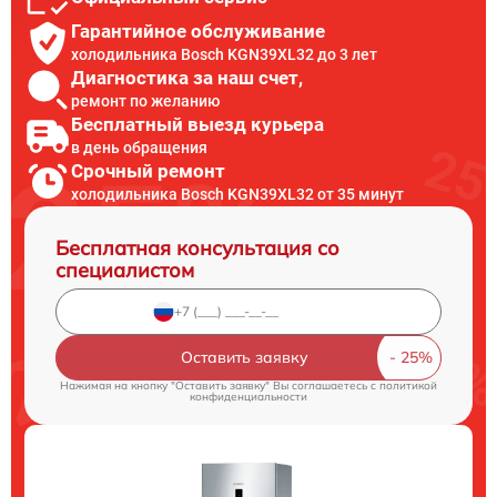
Гарантийное обслуживание
холодильника Bosch KGN39XL32 до 3 лет
Диагностика за наш счет,
ремонт по желанию
Бесплатный выезд курьера
в день обращения
Срочный ремонт
холодильника Bosch KGN39XL32 от 35 минут
Бесплатная консультация со
специалистом
Оставить заявку
Нажимая на кнопку "Оставить заявку" Вы соглашаетесь c
политикой
конфиденциальности