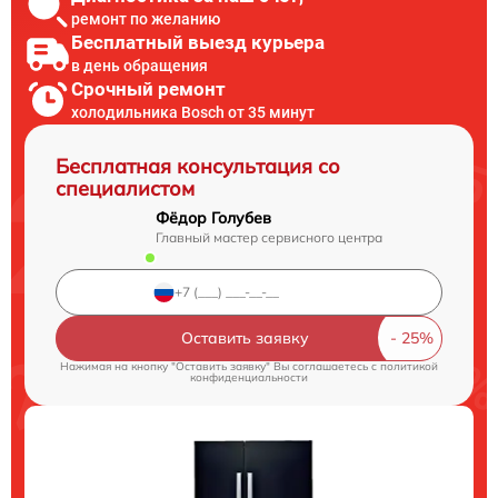
ремонт по желанию
Бесплатный выезд курьера
в день обращения
Срочный ремонт
холодильника Bosch от 35 минут
Бесплатная консультация со
специалистом
Фёдор Голубев
Главный мастер сервисного центра
Оставить заявку
Нажимая на кнопку "Оставить заявку" Вы соглашаетесь c
политикой
конфиденциальности